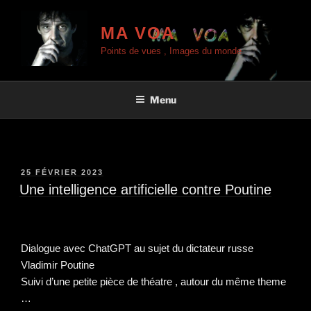
Aller
au
MA VOA
contenu
Points de vues , Images du monde
principal
Menu
PUBLIÉ
25 FÉVRIER 2023
LE
Une intelligence artificielle contre Poutine
Dialogue avec ChatGPT au sujet du dictateur russe
Vladimir Poutine
Suivi d’une petite pièce de théatre , autour du même theme
…