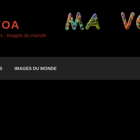
VOA
es , Images du monde
S
IMAGES DU MONDE