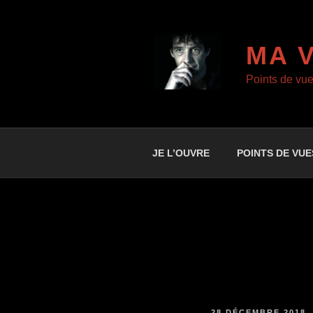
Aller
au
contenu
MA 
principal
Points de vu
JE L’OUVRE
POINTS DE VUE
PUBLIÉ
28 DÉCEMBRE 2018