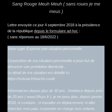
Sang Rouge Meuh Meuh ( sans roues je me
meus )
Lettre envoyée ce jour 4 septembre 2018 à la présidence
de la république
depuis le formulaire ad-hoc
:
( sans réponses au 18/6/2022 )
Votre sujet :Exposer une situation personnelle
L’exposition de ma situation personnelle a pour but de
dénoncer une prohibition liberticide .
Le détail de ma situation est détaillé ici
https://mavoa.fr/touche-coule
Informaticien depuis plus de 30 ans , freelance depuis près
de 20 ans ( www.04sys.fr ), je ne peux plus, depuis janvier
2018, ni conduire , ni travailler en déplacement, ni aller
chercher mon pain, ni prendre en charge mes enfants .