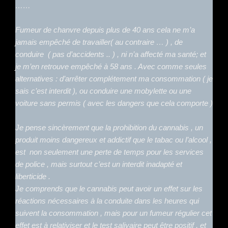
……
Fumeur de chanvre depuis plus de 40 ans cela ne m’a
jamais empêché de travailler( au contraire … ) , de
conduire ( pas d’accidents .. ) , ni n’a affecté ma santé; et
je m’en retrouve empêché à 58 ans . Avec comme seules
alternatives : d’arrêter complétement ma consommation ( je
sais c’est interdit ), ou conduire une mobylette ou une
voiture sans permis ( avec les dangers que cela comporte )
Je pense sincèrement que la prohibition du cannabis , un
produit moins dangereux et addictif que le tabac ou l’alcool ,
est non seulement une perte de temps pour les services
de police , mais surtout c’est un interdit inadapté et
liberticide .
Je comprends que le cannabis peut avoir un effet sur les
réactions nécessaires à la conduite dans les heures qui
suivent la consommation , mais pour un fumeur régulier cet
effet est à relativiser et le test salivaire peut être positif , et