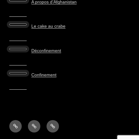
A propos d’Afghanistan
Le cake au crabe
Déconfinement
Confinement
JE
POINTS
IMAGES
L’OUVRE
DE
DU