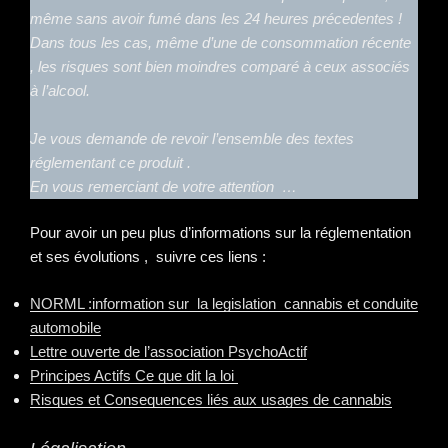
même sans avoir fumé dans les 24 heures précedentes !
Dans tous les cas, même d’une de consommation récente
, les risques sont bien moindres comparé à ceux associés
à l’alcool.
Je vous demande de revoir l’ensemble des textes
réglementant ce produit .
En vous remerciant de votre attention …
Pour avoir un peu plus d’informations sur la réglementation
et ses évolutions , suivre ces liens :
NORML :information sur la legislation cannabis et conduite
automobile
Lettre ouverte de l’association PsychoActif
Principes Actifs Ce que dit la loi
Risques et Consequences liés aux usages de cannabis